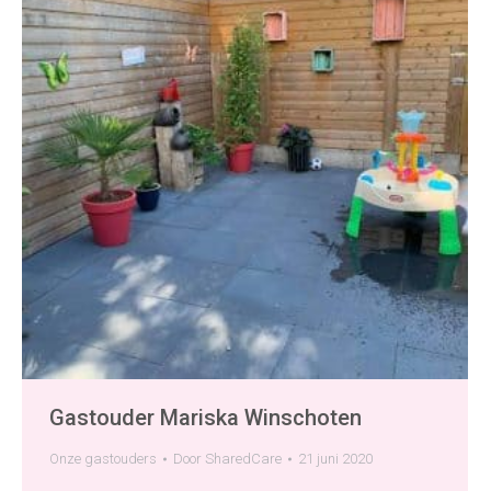
Gastouder Mariska Winschoten
Onze gastouders
Door
SharedCare
21 juni 2020