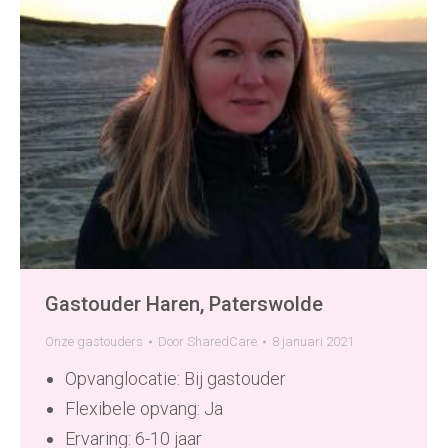
Gastouder Haren, Paterswolde
Onze gastouders
Door
SharedCare
8 januari 2021
Opvanglocatie: Bij gastouder
Flexibele opvang: Ja
Ervaring: 6-10 jaar