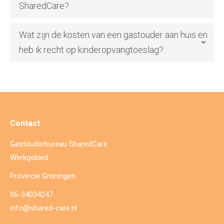
SharedCare?
Wat zijn de kosten van een gastouder aan huis en
heb ik recht op kinderopvangtoeslag?
Contact
Gastouderbureau SharedCare
Werkgebied
Provincie Groningen
06-34034247
info@shared-care.nl