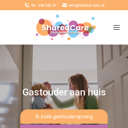
06 - 340 342 47
info@shared-care.nl
Gastouder aan huis
Ik zoek gastouderopvang