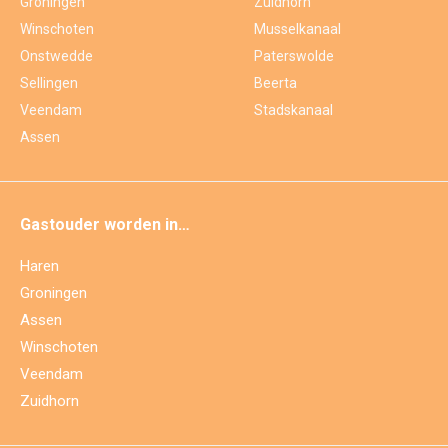
Groningen
Zuidhorn
Winschoten
Musselkanaal
Onstwedde
Paterswolde
Sellingen
Beerta
Veendam
Stadskanaal
Assen
Gastouder worden in…
Haren
Groningen
Assen
Winschoten
Veendam
Zuidhorn