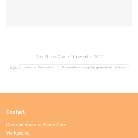
Door
SharedCare
10 november 2022
Tags:
gastouder Krista Assen
Gastouderopvang het groentetuintje Assen
Contact
Gastouderbureau SharedCare
Werkgebied