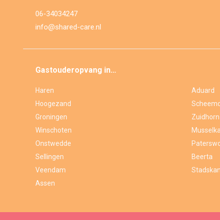
06-34034247
info@shared-care.nl
Gastouderopvang in…
Haren
Aduard
Hoogezand
Scheem
Groningen
Zuidhorn
Winschoten
Musselka
Onstwedde
Paterswo
Sellingen
Beerta
Veendam
Stadskan
Assen