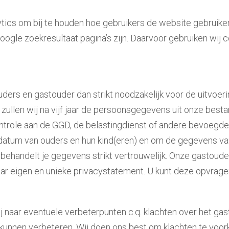
ics om bij te houden hoe gebruikers de website gebruiken
le zoekresultaat pagina’s zijn. Daarvoor gebruiken wij coo
ders en gastouder dan strikt noodzakelijk voor de uitvoe
ullen wij na vijf jaar de persoonsgegevens uit onze bestan
role aan de GGD, de belastingdienst of andere bevoegde i
datum van ouders en hun kind(eren) en om de gegevens va
ehandelt je gegevens strikt vertrouwelijk. Onze gastou
ar eigen en unieke privacystatement. U kunt deze opvrage
j naar eventuele verbeterpunten c.q. klachten over het gast
 kunnen verbeteren. Wij doen ons best om klachten te voo