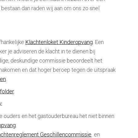
ft bestaan dan raden wij aan om ons zo snel
fhankelijke
Klachtenloket Kinderopvang
. Een
r je adviseren de klacht in te dienen bij
ijdige, deskundige commissie beoordeelt het
n nakomen en dat hoger beroep tegen de uitspraak
len
.
folder
.
s:
de ouders en het gastouderbureau het niet binnen
ropvang
.
achtenreglement Geschillencommissie
en