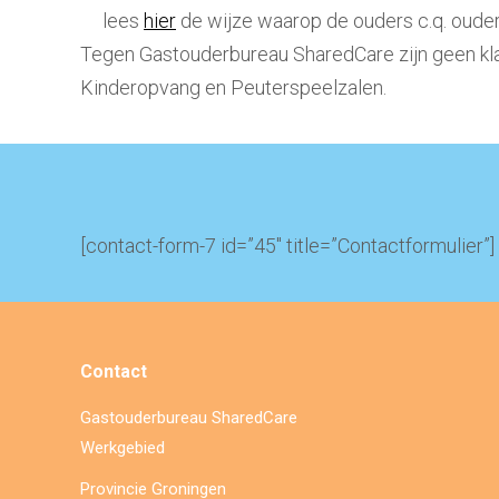
lees
hier
de wijze waarop de ouders c.q. oude
Tegen Gastouderbureau SharedCare zijn geen klac
Kinderopvang en Peuterspeelzalen.
[contact-form-7 id=”45″ title=”Contactformulier”]
Contact
Gastouderbureau SharedCare
Werkgebied
Provincie Groningen