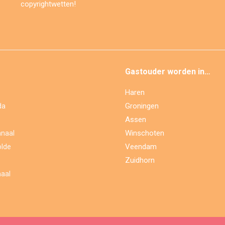
copyrightwetten!
Gastouder worden in…
Haren
Groningen
da
Assen
Winschoten
naal
Veendam
lde
Zuidhorn
aal