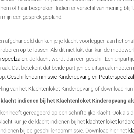
 hem of haar bespreken. Indien er verschil van mening blij
termijn een gesprek gepland.
en afgehandeld dan kun je je klacht voorleggen aan het ona
oberen op te lossen. Als dit niet lukt dan kan de medewerke
rspeelzalen
. Je klacht wordt dan een geschil. Een onpart
praak. Dat betekent dat beide partijen de uitspraak moete
 op:
Geschillencommissie Kinderopvang en Peuterspeelza
eling van het Klachtenloket Kinderopvang of download hun
lacht indienen bij het Klachtenloket Kinderopvang al
n heeft gereageerd op een schriftelijke klacht. Ook als 
lacht kun je de klacht indienen bij het
klachtenloket kinde
ndienen bij de geschillencommissie. Download hier het
kl