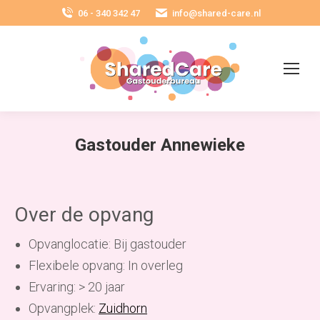
06 - 340 342 47
info@shared-care.nl
Gastouder Annewieke
Over de opvang
Opvanglocatie: Bij gastouder
Flexibele opvang: In overleg
Ervaring: > 20 jaar
Opvangplek:
Zuidhorn