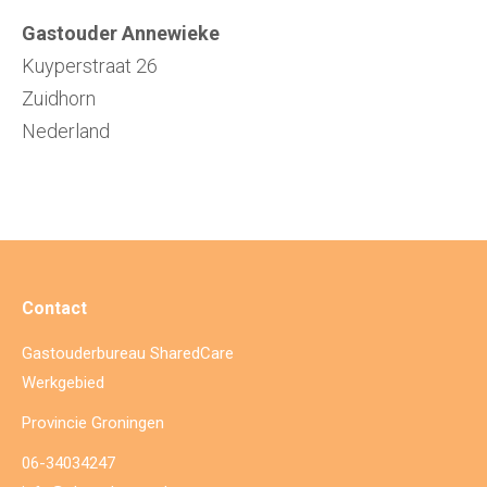
Gastouder Annewieke
Kuyperstraat 26
Zuidhorn
Nederland
Contact
Gastouderbureau SharedCare
Werkgebied
Provincie Groningen
06-34034247