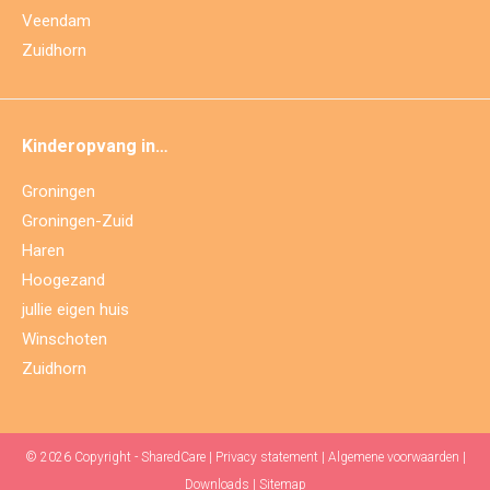
Veendam
Zuidhorn
Kinderopvang in…
Groningen
Groningen-Zuid
Haren
Hoogezand
jullie eigen huis
Winschoten
Zuidhorn
© 2026 Copyright - SharedCare |
Privacy statement
|
Algemene voorwaarden
|
Downloads
|
Sitemap