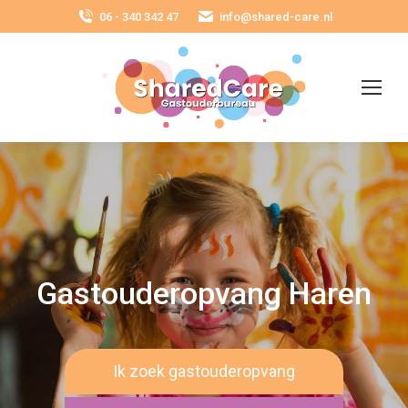
06 - 340 342 47
info@shared-care.nl
Gastouderopvang Haren
Ik zoek gastouderopvang