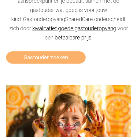
aanspreekpunt en je bepaalt samen met de
gastouder wat goed is voor jouw
kind. Gastouderopvang
SharedCare onderscheidt
zich door
kwalitatief goede gastouderopvang
voor
een
betaalbare prijs
.
Gastouder zoeken