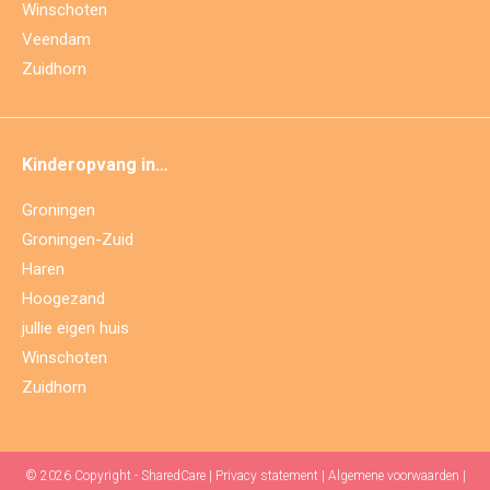
Winschoten
Veendam
Zuidhorn
Kinderopvang in…
Groningen
Groningen-Zuid
Haren
Hoogezand
jullie eigen huis
Winschoten
Zuidhorn
© 2026 Copyright - SharedCare |
Privacy statement
|
Algemene voorwaarden
|