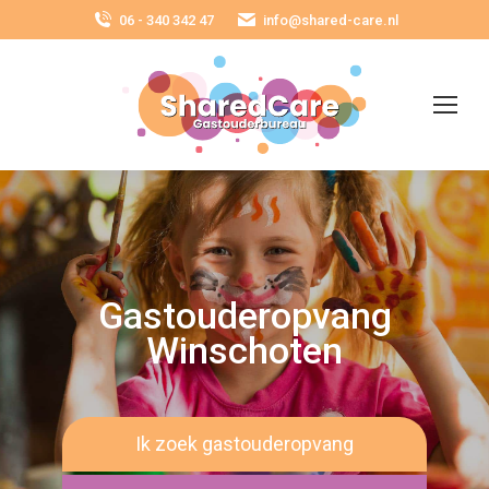
06 - 340 342 47
info@shared-care.nl
Gastouderopvang
Winschoten
Ik zoek gastouderopvang