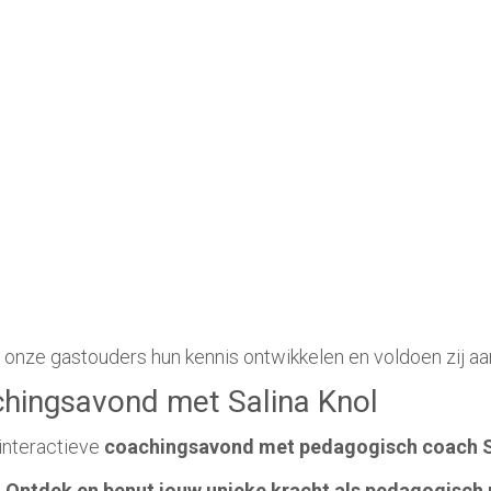
onze gastouders hun kennis ontwikkelen en voldoen zij aa
chingsavond met Salina Knol
 interactieve
coachingsavond met pedagogisch coach Sa
– Ontdek en benut jouw unieke kracht als pedagogisch 