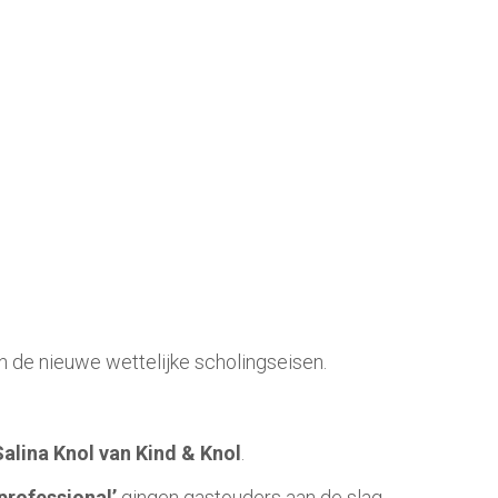
n de nieuwe wettelijke scholingseisen.
lina Knol van Kind & Knol
.
professional’
gingen gastouders aan de slag