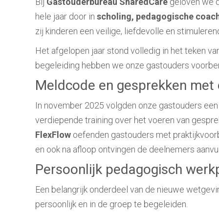
Bij
Gastouderbureau SharedCare
geloven we d
hele jaar door in
scholing, pedagogische coach
zij kinderen een veilige, liefdevolle en stimuler
Het afgelopen jaar stond volledig in het teken v
begeleiding hebben we onze gastouders voorberei
Meldcode en gesprekken met 
In november 2025 volgden onze gastouders een o
verdiepende training over het voeren van gespre
FlexFlow
oefenden gastouders met praktijkvoorbe
en ook na afloop ontvingen de deelnemers aanvul
Persoonlijk pedagogisch werk
Een belangrijk onderdeel van de nieuwe wetgevi
persoonlijk en in de groep te begeleiden.