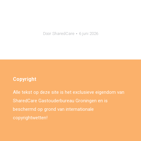
Door
SharedCare
6 juni 2026
Copyright
Alle tekst op deze site is het exclusieve eigendom van
SharedCare Gastouderbureau Groningen en is
beschermd op grond van internationale
copyrightwetten!