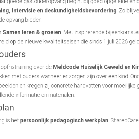
at goede gastouderopvang begint bij goed opgeleide en b
ing, intervisie en deskundigheidsbevordering
. Zo blij
ende opvang bieden.
an
Samen leren & groeien
. Met inspirerende bijeenkomsten
d op de nieuwe kwaliteitseisen die sinds 1 juli 2026 gel
ouders
pfristraining over de
Meldcode Huiselijk Geweld en K
kken met ouders wanneer er zorgen zijn over een kind. On
elden en kregen zij concrete handvatten voor moeilijke g
lende informatie en materialen.
plan
ng is het
persoonlijk pedagogisch werkplan
. SharedCare