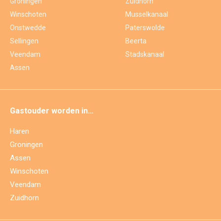
Groningen
Zuidhorn
Winschoten
Musselkanaal
Onstwedde
Paterswolde
Sellingen
Beerta
Veendam
Stadskanaal
Assen
Gastouder worden in…
Haren
Groningen
Assen
Winschoten
Veendam
Zuidhorn