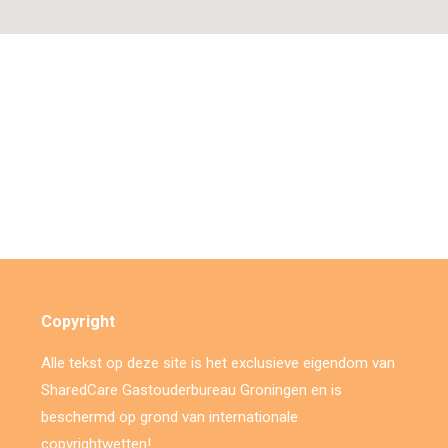
Copyright
Alle tekst op deze site is het exclusieve eigendom van
SharedCare Gastouderbureau Groningen en is
beschermd op grond van internationale
copyrightwetten!