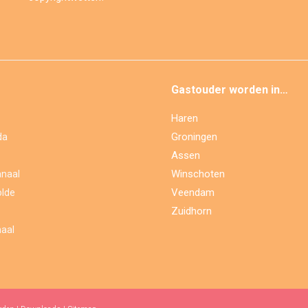
Gastouder worden in…
Haren
Groningen
da
Assen
Winschoten
naal
Veendam
lde
Zuidhorn
aal