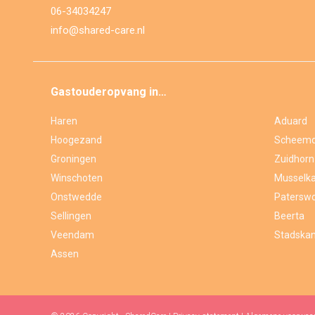
06-34034247
info@shared-care.nl
Gastouderopvang in…
Haren
Aduard
Hoogezand
Scheem
Groningen
Zuidhorn
Winschoten
Musselka
Onstwedde
Paterswo
Sellingen
Beerta
Veendam
Stadskan
Assen