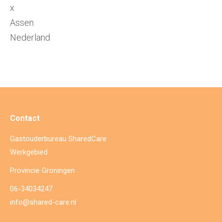
x
Assen
Nederland
Contact
Gastouderbureau SharedCare
Werkgebied
Provincie Groningen
06-34034247
info@shared-care.nl