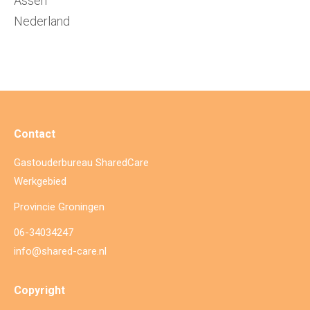
Assen
Nederland
Contact
Gastouderbureau SharedCare
Werkgebied
Provincie Groningen
06-34034247
info@shared-care.nl
Copyright