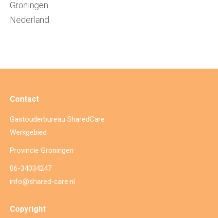
Groningen
Nederland
Contact
Gastouderbureau SharedCare
Werkgebied
Provincie Groningen
06-34034247
info@shared-care.nl
Copyright