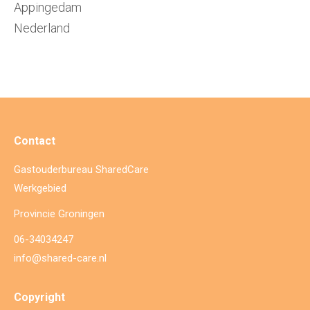
Appingedam
Nederland
Contact
Gastouderbureau SharedCare
Werkgebied
Provincie Groningen
06-34034247
info@shared-care.nl
Copyright