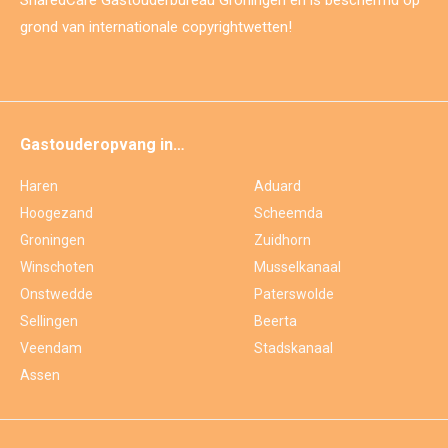
SharedCare Gastouderbureau Groningen en is beschermd op
grond van internationale copyrightwetten!
Gastouderopvang in…
Haren
Aduard
Hoogezand
Scheemda
Groningen
Zuidhorn
Winschoten
Musselkanaal
Onstwedde
Paterswolde
Sellingen
Beerta
Veendam
Stadskanaal
Assen