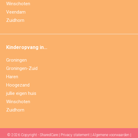
Winschoten
Veendam
Zuidhorn
Kinderopvang in…
Groningen
Groningen-Zuid
Haren
Hoogezand
jullie eigen huis
Winschoten
Zuidhorn
© 2026 Copyright - SharedCare |
Privacy statement
|
Algemene voorwaarden
|