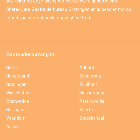
Alle tekst op deze site is het exclusieve eigendom van
SharedCare Gastouderbureau Groningen en is beschermd op
grond van internationale copyrightwetten!
Gastouderopvang in…
Haren
Aduard
Hoogezand
Scheemda
Groningen
Zuidhorn
Winschoten
Musselkanaal
Onstwedde
Paterswolde
Sellingen
Beerta
Veendam
Stadskanaal
Assen