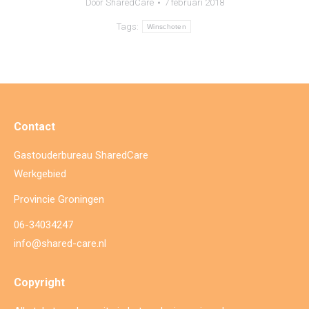
Door
SharedCare
7 februari 2018
Tags:
Winschoten
Contact
Gastouderbureau SharedCare
Werkgebied
Provincie Groningen
06-34034247
info@shared-care.nl
Copyright