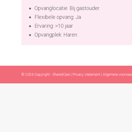
Opvanglocatie: Bij gastouder
Flexibele opvang: Ja
Ervaring: >10 jaar
Opvangplek: Haren
© 2026 Copyright - SharedCare |
Privacy statement
|
Algemene voorwaa