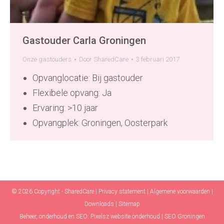
Gastouder Carla Groningen
Onze gastouders
Door
SharedCare
3 februari 2017
Opvanglocatie: Bij gastouder
Flexibele opvang: Ja
Ervaring: >10 jaar
Opvangplek: Groningen, Oosterpark
© 2026 Copyright - SharedCare |
Privacy statement
|
Algemene voorwaarden
|
Downloads
|
Sitemap
Beheer, onderhoud en SEO:
Pixelsz website onderhoud
|
SEO Groningen